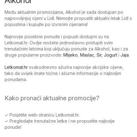
Među aktualnim promocijama, Alkohol je sada dostupan po
najpovoljnijoj cijeni u Lidl. Nemojte propustiti aktualni letak Lidl s
popustima i kupujte po izvrsnim cijenama!
Najnovije posebne ponude i popusti dostupni su na
Letkomat.hr. Ovdje možete jednostavno pristupiti svim
trenutačnim letcima koji uključuju ponude za Alkohol, kao i za
druge popularne proizvode:
Mlijeko
,
Maslac
,
Sir
,
Jogurt
i
Jaja
.
Letkomat.hr
svakodnevno ažurira najnovije akcijske cijene,
tako da uvijek imate točne i ažurne informacije o najboljim
ponudama.
Kako pronaći aktualne promocije?
✓ Posjetite web-stranicu Letkomat.hr.
✓ Pregledajte trenutačne letke i ne propustite najbolje
ponude!