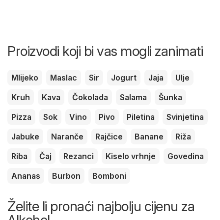
Proizvodi koji bi vas mogli zanimati
Mlijeko
Maslac
Sir
Jogurt
Jaja
Ulje
Kruh
Kava
Čokolada
Salama
Šunka
Pizza
Sok
Vino
Pivo
Piletina
Svinjetina
Jabuke
Naranče
Rajčice
Banane
Riža
Riba
Čaj
Rezanci
Kiselo vrhnje
Govedina
Ananas
Burbon
Bomboni
Želite li pronaći najbolju cijenu za
Alkohol