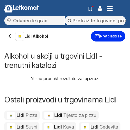
Letkomat
Lidl Alkohol
Pretplatiti se
Alkohol u akciji u trgovini Lidl -
trenutni katalozi
Nismo pronašli rezultate za taj izraz.
Ostali proizvodi u trgovinama Lidl
Lidl
Pizza
Lidl
Tijesto za pizzu
Lidl
Sushi
Lidl
Kava
Lidl
Cedevita