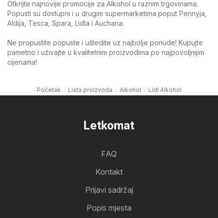
Otkrijte najnovije promocije za Alkohol u raznim trgovinama.
Popusti su dostupni i u drugim supermarketima poput Pennyja,
Aldija, Tesca, Spara, Lidla i Auchana.
Ne propustite popuste i uštedite uz najbolje ponude! Kupujte
pametno i uživajte u kvalitetnim proizvodima po najpovoljnijim
cijenama!
Početak
Lista proizvoda
Alkohol
Lidl Alkohol
Letkomat
FAQ
Kontakt
Prijavi sadržaj
Popis mjesta