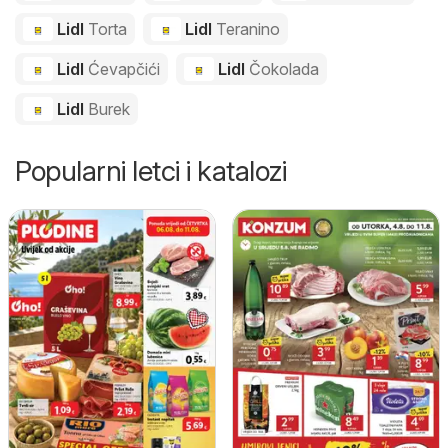
Lidl
Torta
Lidl
Teranino
Lidl
Ćevapčići
Lidl
Čokolada
Lidl
Burek
Popularni letci i katalozi