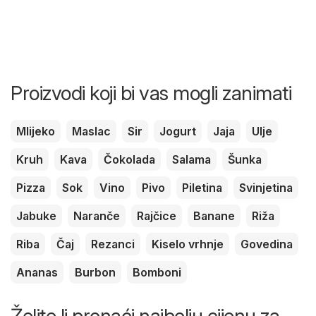
Proizvodi koji bi vas mogli zanimati
Mlijeko
Maslac
Sir
Jogurt
Jaja
Ulje
Kruh
Kava
Čokolada
Salama
Šunka
Pizza
Sok
Vino
Pivo
Piletina
Svinjetina
Jabuke
Naranče
Rajčice
Banane
Riža
Riba
Čaj
Rezanci
Kiselo vrhnje
Govedina
Ananas
Burbon
Bomboni
Želite li pronaći najbolju cijenu za