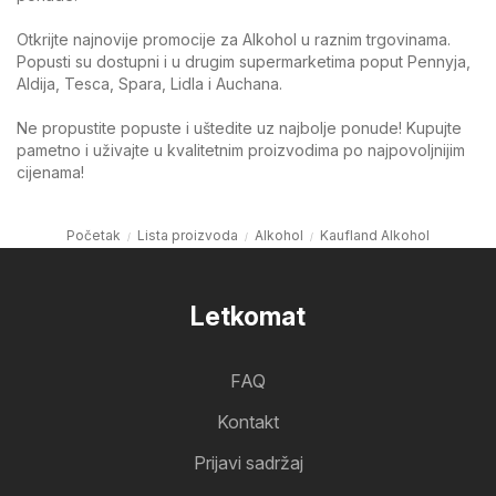
Otkrijte najnovije promocije za Alkohol u raznim trgovinama.
Popusti su dostupni i u drugim supermarketima poput Pennyja,
Aldija, Tesca, Spara, Lidla i Auchana.
Ne propustite popuste i uštedite uz najbolje ponude! Kupujte
pametno i uživajte u kvalitetnim proizvodima po najpovoljnijim
cijenama!
Početak
Lista proizvoda
Alkohol
Kaufland Alkohol
Letkomat
FAQ
Kontakt
Prijavi sadržaj