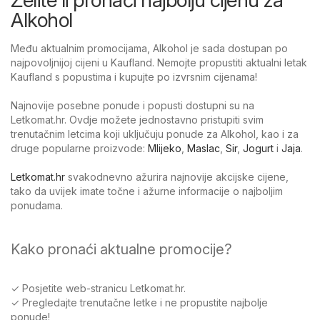
Alkohol
Među aktualnim promocijama, Alkohol je sada dostupan po
najpovoljnijoj cijeni u Kaufland. Nemojte propustiti aktualni letak
Kaufland s popustima i kupujte po izvrsnim cijenama!
Najnovije posebne ponude i popusti dostupni su na
Letkomat.hr. Ovdje možete jednostavno pristupiti svim
trenutačnim letcima koji uključuju ponude za Alkohol, kao i za
druge popularne proizvode:
Mlijeko
,
Maslac
,
Sir
,
Jogurt
i
Jaja
.
Letkomat.hr
svakodnevno ažurira najnovije akcijske cijene,
tako da uvijek imate točne i ažurne informacije o najboljim
ponudama.
Kako pronaći aktualne promocije?
✓ Posjetite web-stranicu Letkomat.hr.
✓ Pregledajte trenutačne letke i ne propustite najbolje
ponude!