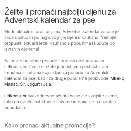
Želite li pronaći najbolju cijenu za
Adventski kalendar za pse
Među aktualnim promocijama, Adventski kalendar za pse je
sada dostupan po najpovoljnijoj cijeni u Kaufland. Nemojte
propustiti aktualni letak Kaufland s popustima i kupujte po
izvrsnim cijenama!
Najnovije posebne ponude i popusti dostupni su na
Letkomat.hr. Ovdje možete jednostavno pristupiti svim
trenutačnim letcima koji uključuju ponude za Adventski
kalendar za pse, kao i za druge popularne proizvode:
Mlijeko
,
Maslac
,
Sir
,
Jogurt
i
Jaja
.
Letkomat.hr
svakodnevno ažurira najnovije akcijske cijene,
tako da uvijek imate točne i ažurne informacije o najboljim
ponudama.
Kako pronaći aktualne promocije?