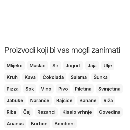
Proizvodi koji bi vas mogli zanimati
Mlijeko
Maslac
Sir
Jogurt
Jaja
Ulje
Kruh
Kava
Čokolada
Salama
Šunka
Pizza
Sok
Vino
Pivo
Piletina
Svinjetina
Jabuke
Naranče
Rajčice
Banane
Riža
Riba
Čaj
Rezanci
Kiselo vrhnje
Govedina
Ananas
Burbon
Bomboni