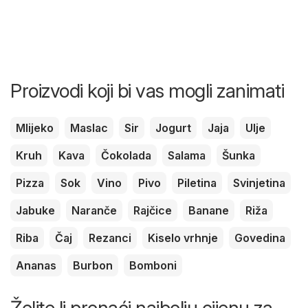
Proizvodi koji bi vas mogli zanimati
Mlijeko
Maslac
Sir
Jogurt
Jaja
Ulje
Kruh
Kava
Čokolada
Salama
Šunka
Pizza
Sok
Vino
Pivo
Piletina
Svinjetina
Jabuke
Naranče
Rajčice
Banane
Riža
Riba
Čaj
Rezanci
Kiselo vrhnje
Govedina
Ananas
Burbon
Bomboni
Želite li pronaći najbolju cijenu za