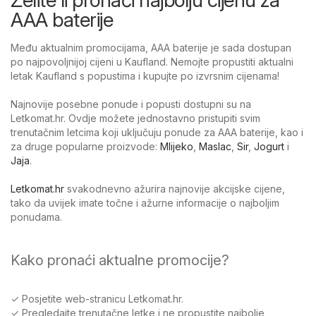
AAA baterije
Među aktualnim promocijama, AAA baterije je sada dostupan
po najpovoljnijoj cijeni u Kaufland. Nemojte propustiti aktualni
letak Kaufland s popustima i kupujte po izvrsnim cijenama!
Najnovije posebne ponude i popusti dostupni su na
Letkomat.hr. Ovdje možete jednostavno pristupiti svim
trenutačnim letcima koji uključuju ponude za AAA baterije, kao i
za druge popularne proizvode:
Mlijeko
,
Maslac
,
Sir
,
Jogurt
i
Jaja
.
Letkomat.hr
svakodnevno ažurira najnovije akcijske cijene,
tako da uvijek imate točne i ažurne informacije o najboljim
ponudama.
Kako pronaći aktualne promocije?
✓ Posjetite web-stranicu Letkomat.hr.
✓ Pregledajte trenutačne letke i ne propustite najbolje